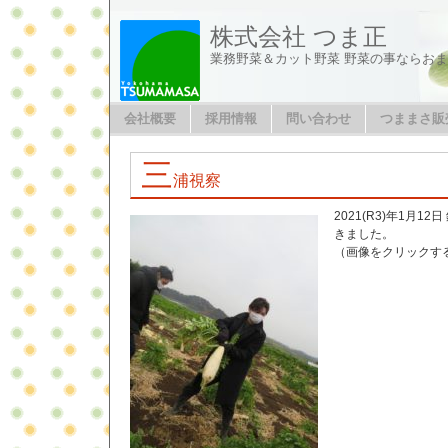
株式会社 つま正
業務野菜＆カット野菜 野菜の事ならお
会社概要
採用情報
問い合わせ
つままさ販
三
浦視察
2021(R3)年1月
きました。
（画像をクリックす