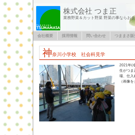
株式会社 つま正
業務野菜＆カット野菜 野菜の事ならお
会社概要
採用情報
問い合わせ
つままさ販
神
奈川小学校 社会科見学
2021年
生がつま
場、仕入
（画像を