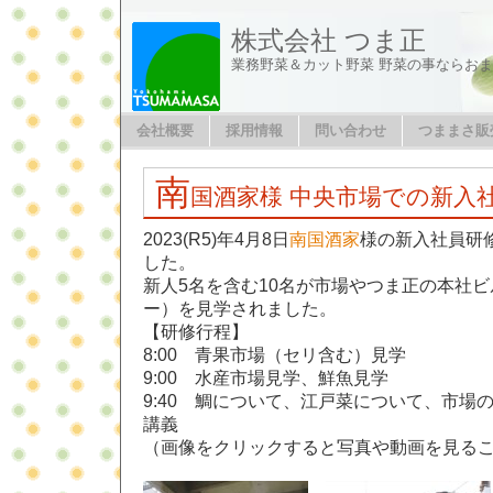
株式会社 つま正
業務野菜＆カット野菜 野菜の事ならお
会社概要
採用情報
問い合わせ
つままさ販
南
国酒家様 中央市場での新入
2023(R5)年4月8日
南国酒家
様の新入社員研
した。
新人5名を含む10名が市場やつま正の本社
ー）を見学されました。
【研修行程】
8:00 青果市場（セリ含む）見学
9:00 水産市場見学、鮮魚見学
9:40 鯛について、江戸菜について、市場
講義
（画像をクリックすると写真や動画を見る