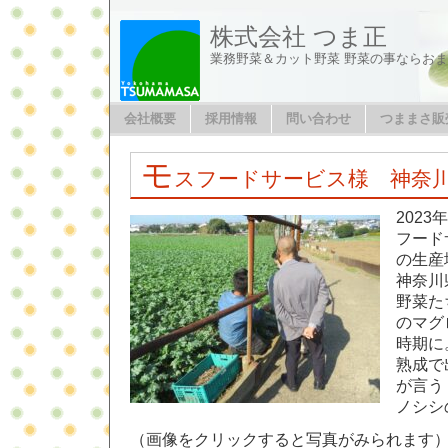
株式会社 つま正
業務野菜＆カット野菜 野菜の事ならお
会社概要
採用情報
問い合わせ
つままさ販
モ
スフードサービス様 神奈
2023
フード
の生産
神奈川
野菜た
のマグ
時期に
熟成で
が言う
ノシシ
（画像をクリックすると写真がみられます