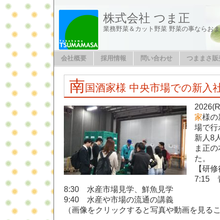
株式会社 つま正
業務野菜＆カット野菜 野菜の事ならお
会社概要
採用情報
問い合わせ
つままさ販
南
国酒家様 中央市場での新入
2026
家
様の
場で行
新人8
ま正の
た。
【研修
7:15
8:30 水産市場見学、鮮魚見学
9:40 水産や市場の流通の講義
（画像をクリックすると写真や動画を見る