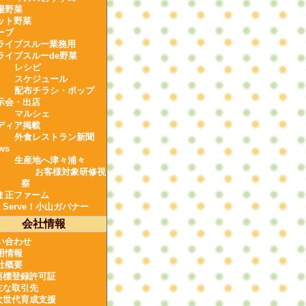
場野菜
ット野菜
ーブ
ライブスルー業務用
ライブスルーde野菜
レシピ
スケジュール
配布チラシ・ポップ
示会・出店
マルシェ
ディア掲載
外食レストラン新聞
ws
生産地へ津々浦々
お客様対象研修視
察
ま正ファーム
e Serve！小山ガバナー
会社情報
い合わせ
用情報
社概要
商標登録許可証
主な取引先
次世代育成支援