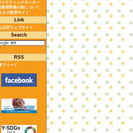
ロジスティックセンター
業務用野菜の卸について
ままさ販売サイト
Link
山正武ウェブサイト
Search
RSS
事フィード