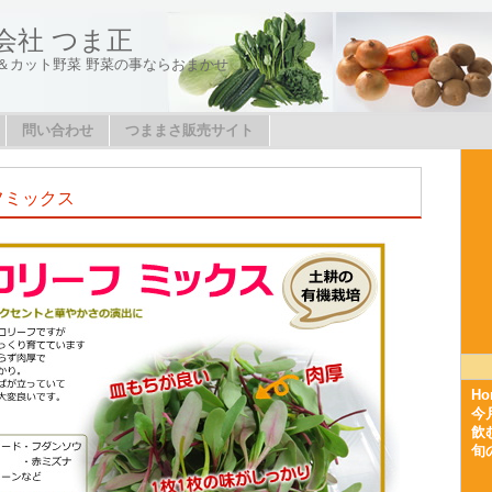
会社 つま正
＆カット野菜 野菜の事ならおまかせ
問い合わせ
つままさ販売サイト
フミックス
Ho
今
飲
旬