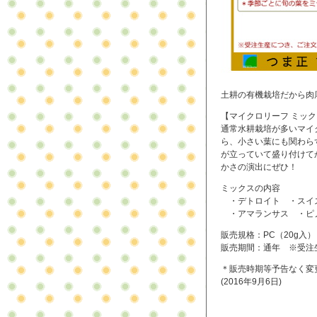
土耕の有機栽培だから肉
【マイクロリーフ ミッ
通常水耕栽培が多いマイ
ら、小さい葉にも関わら
が立っていて盛り付けて
かさの演出にぜひ！
ミックスの内容
・デトロイト ・スイス
・アマランサス ・ピノ
販売規格：PC（20g入）
販売期間：通年 ※受注
＊販売時期等予告なく変
(2016年9月6日)