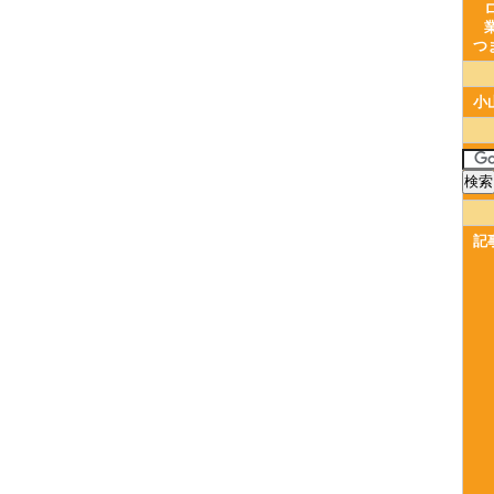
つ
小
記