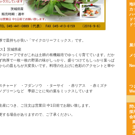
地
カ
ハ
ド
ド
厚で皿持ちが良い「マイクロリーフミックス」です。
展
クス】茨城県産
クロリーフですがこれは土耕の有機栽培でゆっくり育てています。だか
メ
ず肉厚で一枚一枚の野菜の味がしっかり。盛りつけてもしっかり葉っぱ
Ne
からの皿もちが大変良いです。料理の仕上げに色彩のアクセントと華や
チャード ・フダンソウ ・ターサイ ・赤リアス ・赤ミズナ
つ
グリーンなど 季節ごとに旬の葉をミックスしています
W
生産につき、ご注文は営業日 中1日前でお願い致します。
問
採
更する場合がありますので、ご了承ください。
会