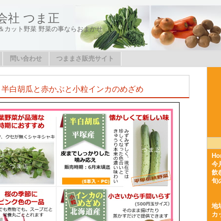
会社 つま正
＆カット野菜 野菜の事ならおまかせ
問い合わせ
つままさ販売サイト
と半白胡瓜と赤かぶと小粒インカのめざめ
Ho
今
飲
旬
地
カ