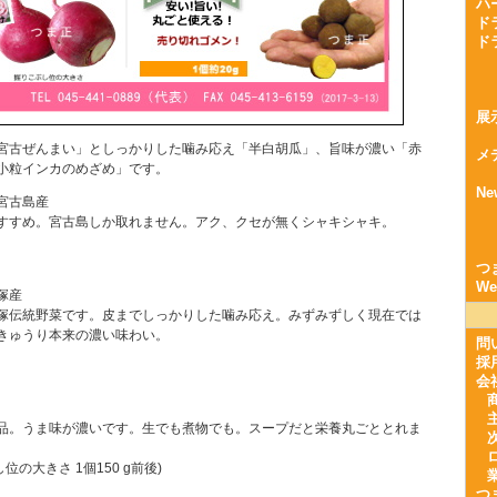
ハ
ド
ド
展
宮古ぜんまい」としっかりした噛み応え「半白胡瓜」、旨味が濃い「赤
メ
小粒インカのめざめ」です。
Ne
宮古島産
すすめ。宮古島しか取れません。アク、クセが無くシャキシャキ。
つ
W
塚産
塚伝統野菜です。皮までしっかりした噛み応え。みずみずしく現在では
きゅうり本来の濃い味わい。
問
採
会
品。うま味が濃いです。生でも煮物でも。スープだと栄養丸ごととれま
位の大きさ 1個150 g前後)
つ