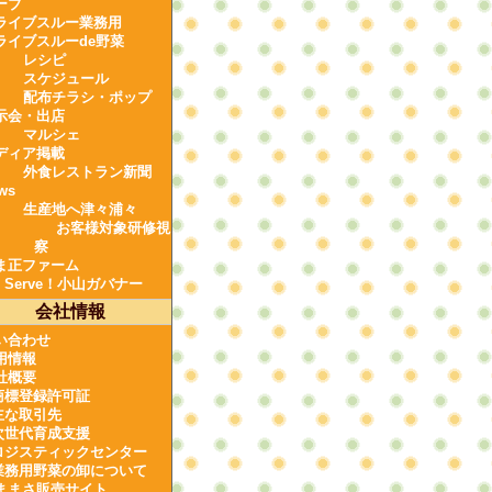
ーブ
ライブスルー業務用
ライブスルーde野菜
レシピ
スケジュール
配布チラシ・ポップ
示会・出店
マルシェ
ディア掲載
外食レストラン新聞
ws
生産地へ津々浦々
お客様対象研修視
察
ま正ファーム
e Serve！小山ガバナー
会社情報
い合わせ
用情報
社概要
商標登録許可証
主な取引先
次世代育成支援
ロジスティックセンター
業務用野菜の卸について
ままさ販売サイト