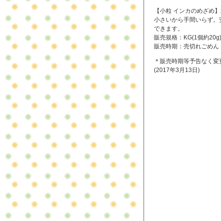
【小粒 インカのめざめ
小さいから手間いらず。
できます。
販売規格：KG(1個約20g
販売時期：売切れごめん
＊販売時期等予告なく変
(2017年3月13日)