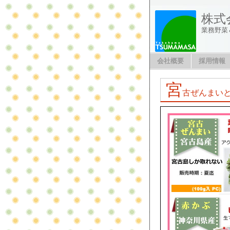
株式
業務野菜
会社概要
採用情報
宮
古ぜんまい