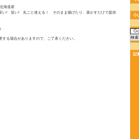
】北海道産
安い! 旨い! 丸ごと使える！ そのまま揚げたり、蒸かすだけで提供
小
)
！
更する場合がありますので、ご了承ください。
記