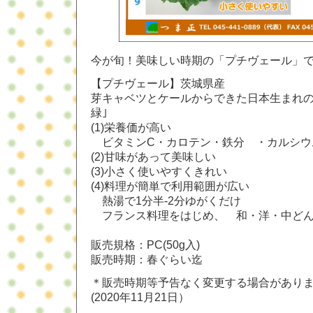
今が旬！美味しい時期の「プチヴェール」
【プチヴェール】茨城県産
芽キャベツとケールからできた日本生まれの
緑｣
(1)栄養価が高い
ビタミンC・カロテン・鉄分 ・カルシウ
(2)甘味があって美味しい
(3)小さく使いやすくきれい
(4)料理が簡単で利用範囲が広い
熱湯で1分半-2分ゆがくだけ
フランス料理をはじめ、 和・洋・中どん
販売規格：PC(50g入)
販売時期：春ぐらい迄
＊販売時期等予告なく変更する場合があり
(2020年11月21日）