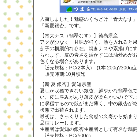
入荷しました！魅惑のくちどけ「青大なす
「新夏銀杏」です。
【青大ナス（翡翠なす）】徳島県産
アクが少なく、甘味が強く、熱を入れると
茄子の横綱的な存在。焼きナスや素揚げに
られます。皮の青さを活かすには油炒めが
色くなる場合があります。
販売規格：PC(2本入) (1本 200g?300g
販売時期:10月頃迄
【新 夏 銀杏】愛知県産
夏しか収穫できない銀杏。鮮やかな翡翠色
い。皮に厚みがあり薄皮が柔らかいので下
に収穫するので殻がまだ薄く、中の銀杏が
状態で出荷されます。
最初は、さっくりした食感の久寿から始ま
品種リレーします。
生産者は愛知の銀杏生産者として有名な鵜
販売規格：PC(500g）