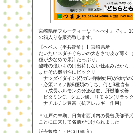
宮崎県産フルーティーな『へべす』です。1
の箱入りを販売致します。
【ヘベス（平兵衛酢）】宮崎県産
だいたいスダチぐらいの大きさで皮が薄く
種が少なめで果汁たっぷり。
酸味の強いものは出荷しない仕組みだから
またその機能性にビックリ！
・ナツダイダイン(発ガン抑制効果)がゆずの
・必須アミノ酸9種類のうち、何と8種含有
（成長ホルモンの分泌促進、肝機能改善、脂
・ビタミンC、クエン酸、リモネン(リラック
・ナチルチン豊富（抗アレルギー作用）
＊江戸の末期、日向市西川内の長曾我部平
ことに由来して名前がつけられました
販売規格１：PC(10個入)