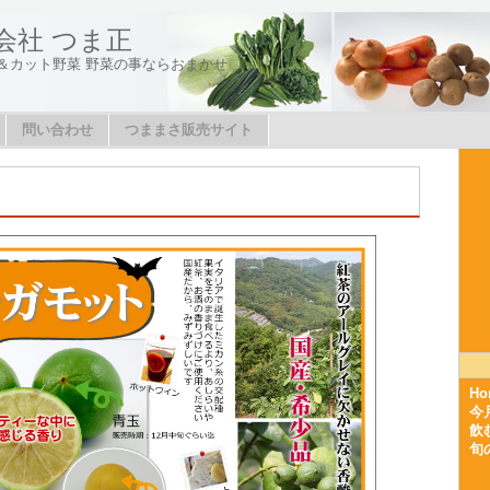
会社 つま正
＆カット野菜 野菜の事ならおまかせ
問い合わせ
つままさ販売サイト
Ho
今
飲
旬