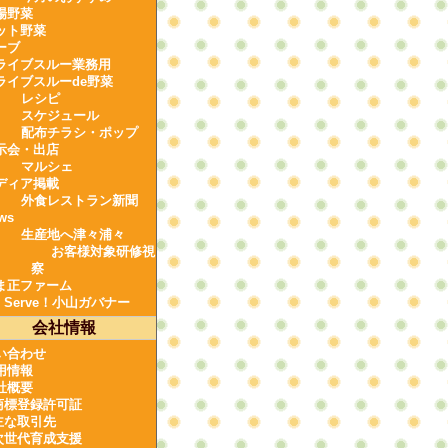
場野菜
ット野菜
ーブ
ライブスルー業務用
ライブスルーde野菜
レシピ
スケジュール
配布チラシ・ポップ
示会・出店
マルシェ
ディア掲載
外食レストラン新聞
ws
生産地へ津々浦々
お客様対象研修視
察
ま正ファーム
e Serve！小山ガバナー
会社情報
い合わせ
用情報
社概要
商標登録許可証
主な取引先
次世代育成支援