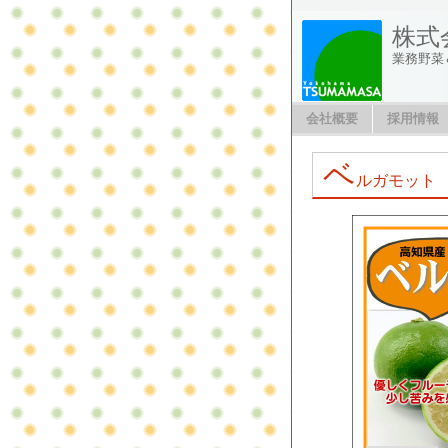
株式
業務野菜
会社概要
採用情報
ベ
ルガモット