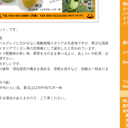
地
カ
ハ
ド
ド
ット』です。
産
展
ールグレイに欠かせない香酸柑橘イタリアが主産地ですが、希少な国産
イタリアでミカン系の交雑種として誕生したと言われています。
メ
イド配糖体が多い為、果実をそのまま食べるより、あしらいや紅茶、お
用下さい。
Ne
みずしいです。
ス緩和、消化器官の働きを高める、安眠を促すなど、効能も一杯ありま
つ
5-7個）
W
中旬ぐらい迄。黄玉は12月中旬?1月一杯
する場合がありますので、ご了承ください。
問
採
会