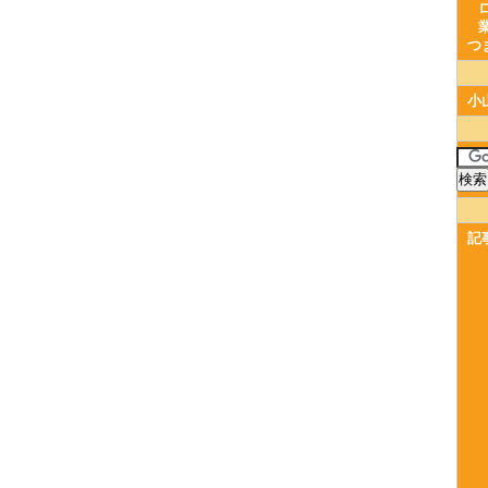
つ
小
記