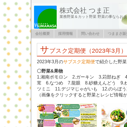
株式会社 つま正
業務野菜＆カット野菜 野菜の事ならお
会社概要
採用情報
問い合わせ
つままさ販
サ
ブスク定期便（2023年3月）
2023年3月の
サブスク定期便
で紹介した野菜
〇野菜&果物
1.湘南ポモロン 2.ガーキン 3.苅部ねぎ 
茸 6.なつめ 7.龍眼 8.砂糖えんどう 9
ツミニ 11.デジマじゃがいも 12.のらぼう
（画像をクリックすると野菜とレシピ情報