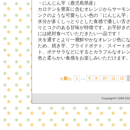
・にんじん芋（鹿児島県産）
カロテンを豊富に含むオレンジからサーモ
ンクのような可愛らしい色の「にんじん芋
水分が多くしっとりとした食感で優しい舌
りとコクのある甘味が特徴です。お芋好き
には絶対食べていただきたい一品です！
火を通すとより一層鮮やかなオレンジ色に
ため、焼き芋、フライドポテト、スイート
ト、ポテサラなどにするとカラフルなオレ
色と柔らかい食感をお楽しみいただけます
…
« 前へ
1
8
9
10
11
12
Copyright© 1998-2