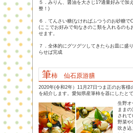
５．みりん、醤油を大さじ1?適量好みで加
整！)
６．てんさい糖(なければふつうのお砂糖でOK
(ここでお好みで旬なきのこ類を入れるのも
せます。
７．全体的にグツグツしてきたらお皿に盛
らせば完成
筆
柿 仙石原游膳
2020年(令和2年）11月27日つま正のお客様
を紹介します。愛知県産筆柿を器にしたと
生野オ
ままの
されて
野菜や
吹き込