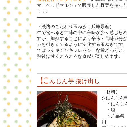
マーヘッドマルシェで販売した野菜を使っ
です。
———————————————————
・淡路のこだわり玉ねぎ（兵庫県産）
生で食べると甘味の中に辛味が少々感じら
すが、加熱することにより辛味・苦味成分
みを引き立てるように変化する玉ねぎです
ではシャキシャキフレッシュな歯ざわりと
熱後は甘くとろとろな食感が楽しめます。
に
んじん芋 揚げ出し
【材料】
◎にんじん
・にんじ
・
・片栗
用