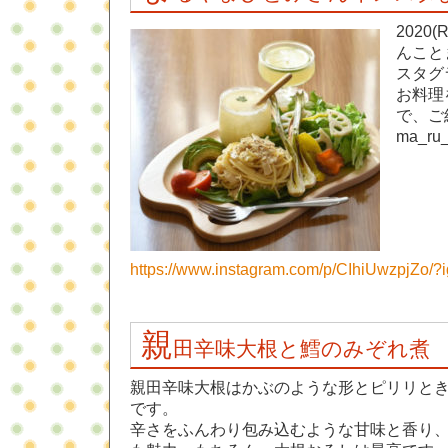
2020(
んこと
スタグ
お料理
で、ご
ma_r
https://www.instagram.com/p/CIhiUwzpjZo/
親
田辛味大根と鱈のみぞれ煮
親田辛味大根はかぶのような形とピリリと
です。
辛さをふんわり包み込むような甘味と香り