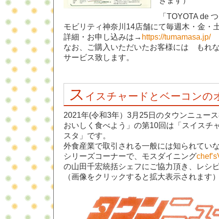
きます）
「TOYOTA d
モビリティ神奈川14店舗にて毎週木・金・
詳細・お申し込みは→
https://tumamasa.jp/
なお、ご購入いただいたお客様には もれな
サービス致します。
ス
イスチャードとベーコンの
2021年(令和3年）3月25日のタウンニュ
おいしく食べよう」の第10回は「スイスチ
スタ」です。
外食産業で取引される一般には知られてい
シリーズコーナーで、モスダイニング
che
の山田千宏統括シェフにご協力頂き、レシ
（画像をクリックすると拡大表示されます