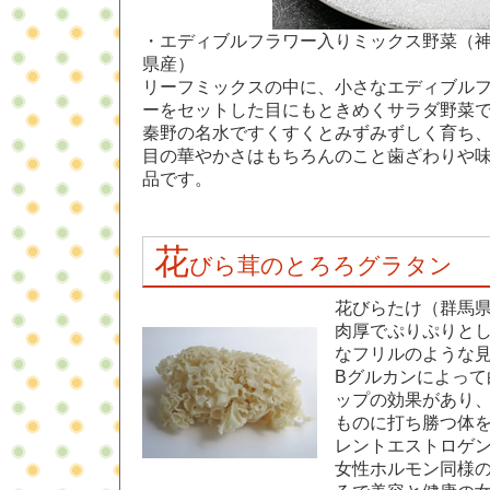
・エディブルフラワー入りミックス野菜（
県産）
リーフミックスの中に、小さなエディブル
ーをセットした目にもときめくサラダ野菜
秦野の名水ですくすくとみずみずしく育ち
目の華やかさはもちろんのこと歯ざわりや
品です。
花
びら茸のとろろグラタン
花びらたけ（群馬
肉厚でぷりぷりと
なフリルのような
Βグルカンによって
ップの効果があり
ものに打ち勝つ体
レントエストロゲ
女性ホルモン同様