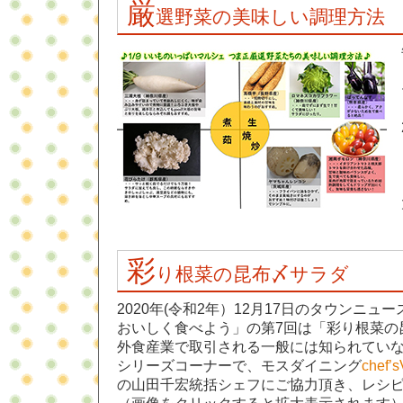
厳
選野菜の美味しい調理方法
彩
り根菜の昆布〆サラダ
2020年(令和2年）12月17日のタウンニ
おいしく食べよう」の第7回は「彩り根菜の
外食産業で取引される一般には知られてい
シリーズコーナーで、モスダイニング
che
の山田千宏統括シェフにご協力頂き、レシ