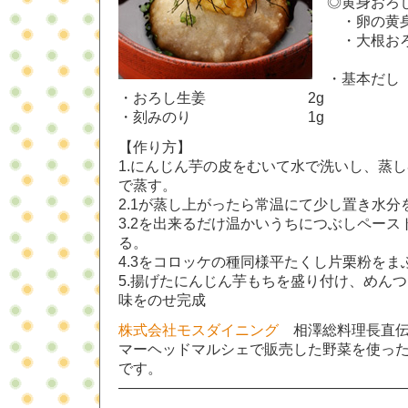
◎黄身おろ
・卵の
・大根
・基本だし（
・おろし生姜 2g
・刻みのり 1g
【作り方】
1.にんじん芋の皮をむいて水で洗いし、蒸し
で蒸す。
2.1が蒸し上がったら常温にて少し置き水分
3.2を出来るだけ温かいうちにつぶしペー
る。
4.3をコロッケの種同様平たくし片栗粉をま
5.揚げたにんじん芋もちを盛り付け、めん
味をのせ完成
株式会社モスダイニング
相澤総料理長直伝の
マーヘッドマルシェで販売した野菜を使っ
です。
———————————————————