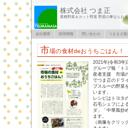
株式会社 つま正
業務野菜＆カット野菜 野菜の事ならお
会社概要
採用情報
問い合わせ
つままさ販
市
場の食材deおうちごはん！
2021年(令和3
グループ報「トヨ
産者支援 市場の
でつま正のドラ
ブスルーの野菜
います。
レシピはトヨタ
石毛シェフによ
ダ」「中華風炒
ます。
（画像をクリッ