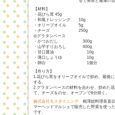
るで美容と健康の
【材料】
・花びら茸 45g
・和風ドレッシング 10g
・オリーブオイル 5g
・チーズ 250g
◎グラタンベース
・かつおだし 300g
・山芋すりおろし 400g
・甘口醤油 10g
・薄口しょうゆ 10g
・卵白 1個分
【作り方】
1.花びら茸をオリーブオイルで炒め、最後
する。
2.グラタンベースの材料を合わせ、炒めた
て、チーズをのせ、オーブンで8分焼く。
株式会社モスダイニング
相澤総料理長直伝の
マーヘッドマルシェで販売した野菜を使っ
です。