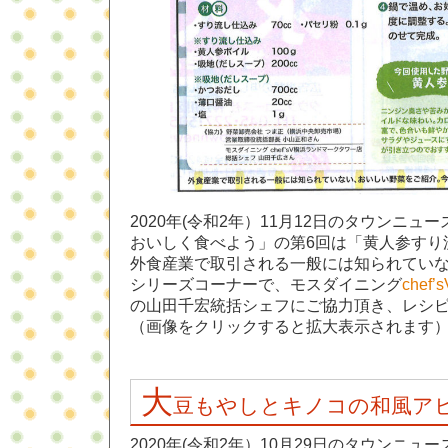
2020年(令和2年）11月12日のタウンニ
おいしく食べよう」の第6回は「黄人参すり
外食産業で取引される一般には知られてい
シリーズコーナーで、モスダイニング
che
の山田千宏統括シェフにご協力頂き、レシ
（画像をクリックすると拡大表示されます
大
豆もやしとキノコの和風ア
2020年(令和2年）10月29日のタウンニ