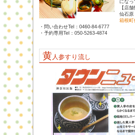
になっ
【店舗
仙石原
箱根町仙
・問い合わせTel：0460-84-6777
・予約専用Tel：050-5263-4874
黄
人参すり流し